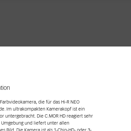
tion
-Farbvideokamera, die für das Hi-R NEO
de. Im ultrakompakten Kamerakopf ist ein
r untergebracht. Die C.MOR HD reagiert sehr
 Umgebung und liefert unter allen
s Bild. Die Kamera ist als 1-Chip-HD- oder 3-