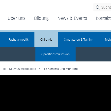
Über uns
Bildung
News & Events
Kontakt
Fachdiagnostik
Chirurgie
Simulatoren & Training
Mobi
Operationsmikroskop
Hi-R NEO 900 Microscope
/
HD-Kameras und Monitore