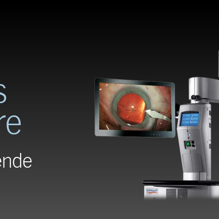
s
re
ende