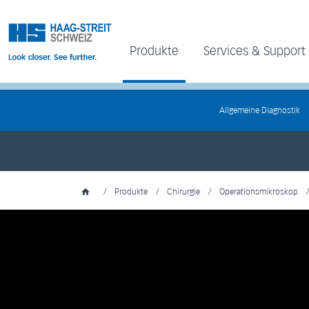
Produkte
Services & Support
Allgemeine Diagnostik
/
Produkte
/
Chirurgie
/
Operationsmikroskop
/