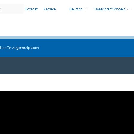
Extranet
Karriere
Deutsch
Haag-Streit Schweiz
liar für Augenarztpraxen