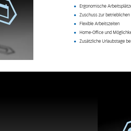
Ergonomische Arbeitsplätz
Zuschuss zur betrieblichen
Flexible Arbeitszeiten
Home-Office und Möglichkeit
Zusätzliche Urlaubstage be