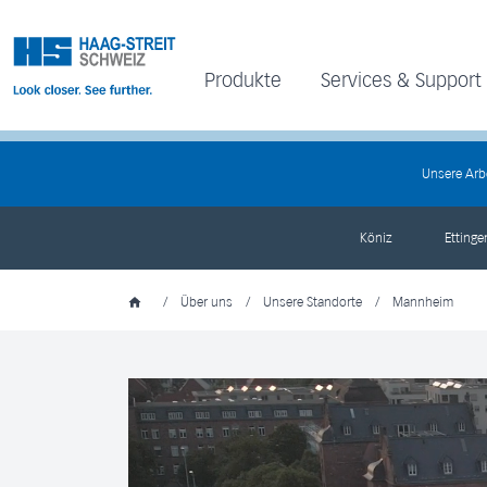
Produkte
Services & Support
Unsere Arb
Köniz
Etting
/
Über uns
/
Unsere Standorte
/
Mannheim