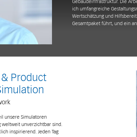
Gebäudeinfrastruktur. Die Arb
ich umfangreiche Gestaltungsm
Wertschätzung und Hilfsbereit
Gesamtpaket führt, und ein a
t & Product
Simulation
work
eil unsere Simulatoren
g weltweit unverzichtbar sind.
ich inspirierend. Jeden Tag