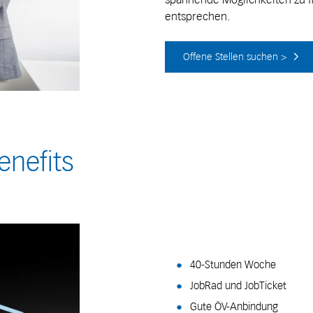
entsprechen.
Offene Stellen suchen >
enefits
40-Stunden Woche
JobRad und JobTicket
Gute ÖV-Anbindung