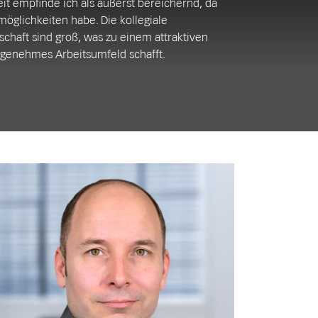
eit empfinde ich als äußerst bereichernd, da
öglichkeiten habe. Die kollegiale
schaft sind groß, was zu einem attraktiven
ngenehmes Arbeitsumfeld schafft.