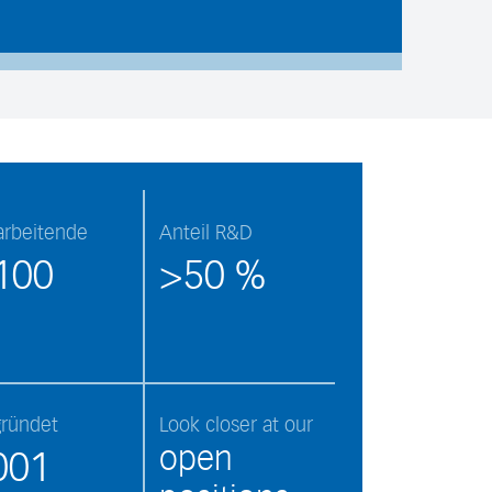
arbeitende
Anteil R&D
100
>50 %
ründet
Look closer at our
open
001