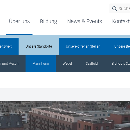
Über uns
Bildung
News & Events
Kontakt
eitswelt
Unsere Standorte
Unsere offenen Stellen
Unsere Be
en und Aesch
Mannheim
Wedel
Saalfeld
Bishop’s St