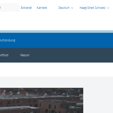
Extranet
Karriere
Deutsch
Haag-Streit Schweiz
rufsbildung
ortford
Mason