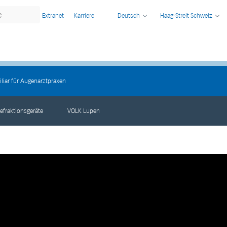
Extranet
Karriere
Deutsch
Haag-Streit Schweiz
liar für Augenarztpraxen
efraktionsgeräte
VOLK Lupen