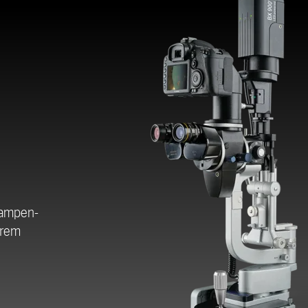
lampen-
hrem