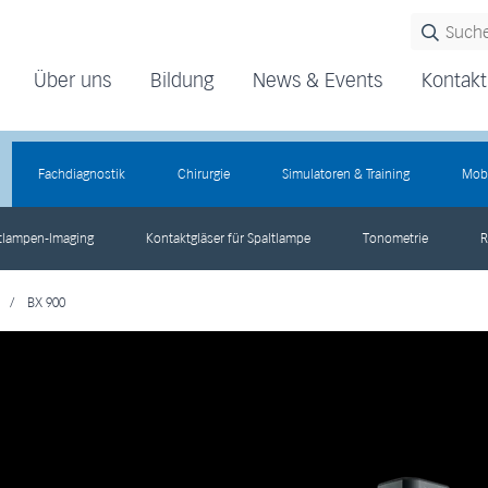
Über uns
Bildung
News & Events
Kontakt
Fachdiagnostik
Chirurgie
Simulatoren & Training
Mobi
tlampen-Imaging
Kontaktgläser für Spaltlampe
Tonometrie
R
/
BX 900