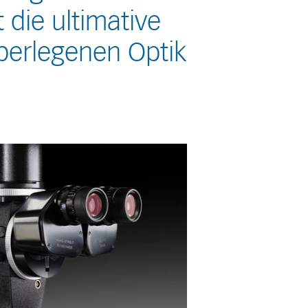
 die ultimative
überlegenen Optik