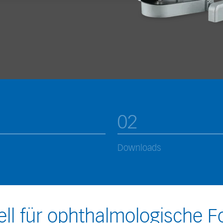
02
Downloads
ell für ophthalmologische F