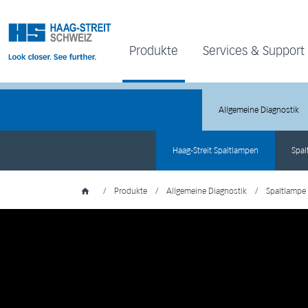
Produkte
Services & Support
Allgemeine Diagnostik
Haag-Streit Spaltlampen
Spal
/
Produkte
/
Allgemeine Diagnostik
/
Spaltlampe