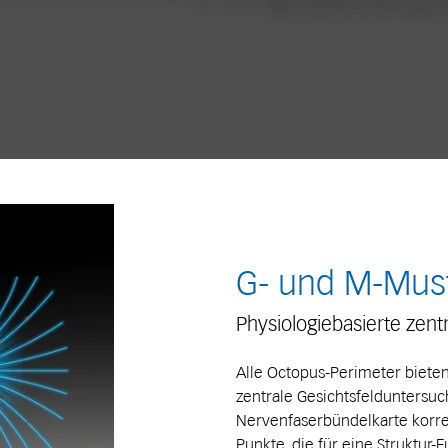
G- und M-Mus
Physiologiebasierte zent
Alle Octopus-Perimeter bieten
zentrale Gesichtsfelduntersuc
Nervenfaserbündelkarte korre
Punkte, die für eine Struktur-