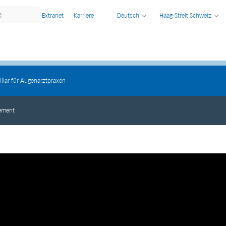
Extranet
Karriere
Deutsch
Haag-Streit Schweiz
liar für Augenarztpraxen
ement