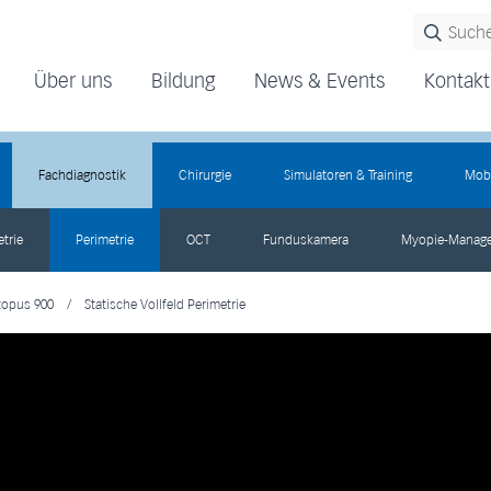
Über uns
Bildung
News & Events
Kontakt
Fachdiagnostik
Chirurgie
Simulatoren & Training
Mobi
trie
Perimetrie
OCT
Funduskamera
Myopie-Manag
topus 900
/
Statische Vollfeld Perimetrie