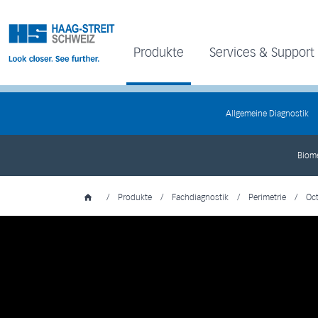
Produkte
Services & Support
Allgemeine Diagnostik
Biome
/
Produkte
/
Fachdiagnostik
/
Perimetrie
/
Oc