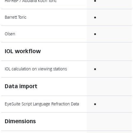
Hill-RBF / Abulafia Koch Toric
●
Barrett Toric
●
Olsen
●
IOL workflow
IOL calculation on viewing stations
●
Data import
EyeSuite Script Language Refraction Data
●
Dimensions