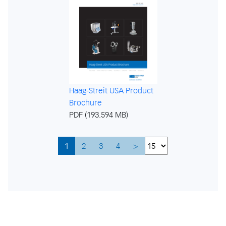
Haag-Streit USA Product
Brochure
PDF (193.594 MB)
1
2
3
4
>