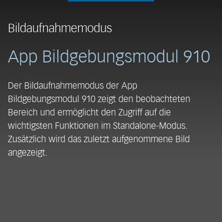
Bildaufnahmemodus
B
App Bildgebungsmodul 910
Der Bildaufnahmemodus der App
I
Bildgebungsmodul 910 zeigt den beobachteten
Bi
Bereich und ermöglicht den Zugriff auf die
a
wichtigsten Funktionen im Standalone-Modus.
b
Zusätzlich wird das zuletzt aufgenommene Bild
an
angezeigt.