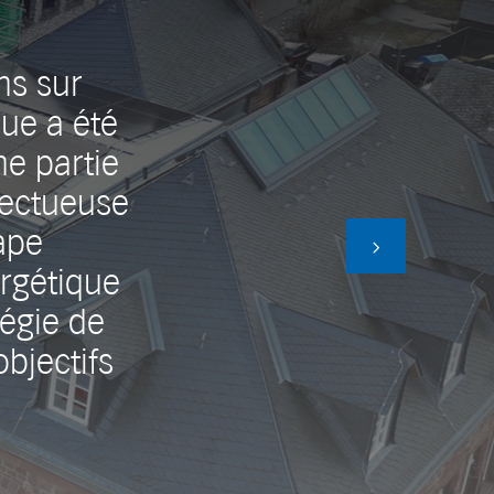
ns sur
que a été
ne partie
pectueuse
ape
rgétique
égie de
bjectifs