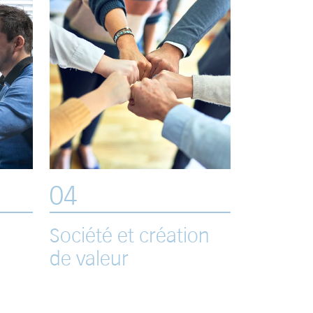
04
Société et création
de valeur