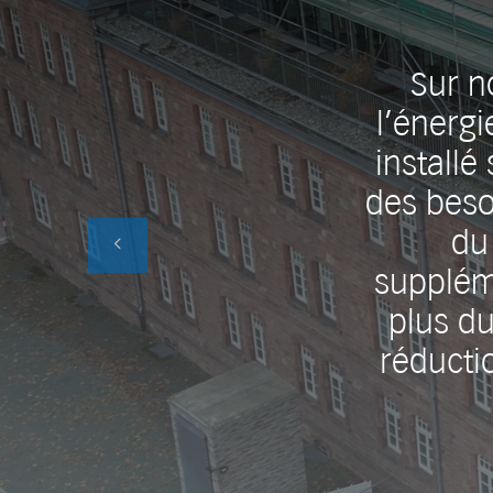
Sur n
l’énergi
installé
des beso
du
supplém
plus d
réducti