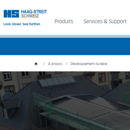
Produits
Services & Support
/
À propos
/
Développement durable