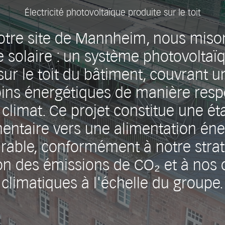
Électricité photovoltaïque produite sur le toit
otre site de Mannheim, nous miso
e solaire : un système photovoltaï
 sur le toit du bâtiment, couvrant u
ins énergétiques de manière res
 climat. Ce projet constitue une ét
entaire vers une alimentation éne
urable, conformément à notre strat
on des émissions de CO₂ et à nos o
climatiques à l'échelle du groupe.