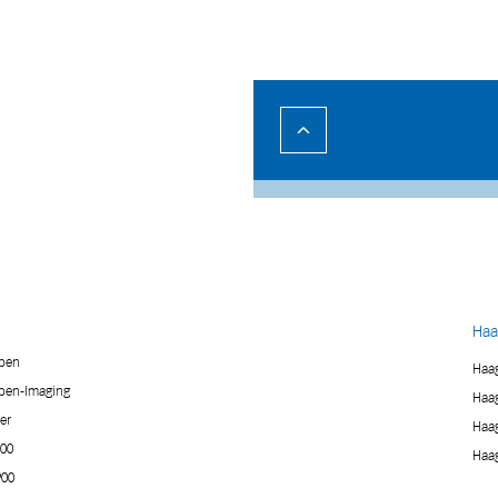
Haa
mpen
Haag
pen-Imaging
Haag
er
Haag
900
Haag
900