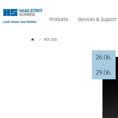
Produkte
Services & Support
/
WOC2026
26.06.
-
29.06.