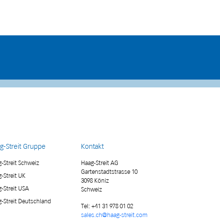
g-Streit Gruppe
Kontakt
-Streit Schweiz
Haag-Streit AG
Gartenstadtstrasse 10
-Streit UK
3098 Köniz
-Streit USA
Schweiz
-Streit Deutschland
Tel:
+41 31 978 01 02
sales.ch@haag-streit.com