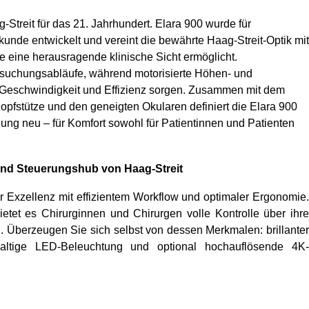
Streit für das 21. Jahrhundert. Elara 900 wurde für
nde entwickelt und vereint die bewährte Haag-Streit-Optik mit
ie eine herausragende klinische Sicht ermöglicht.
ersuchungsabläufe, während motorisierte Höhen- und
e Geschwindigkeit und Effizienz sorgen. Zusammen mit dem
opfstütze und den geneigten Okularen definiert die Elara 900
ng neu – für Komfort sowohl für Patientinnen und Patienten
und Steuerungshub von Haag-Streit
r Exzellenz mit effizientem Workflow und optimaler Ergonomie.
tet es Chirurginnen und Chirurgen volle Kontrolle über ihre
on. Überzeugen Sie sich selbst von dessen Merkmalen: brillanter
chhaltige LED-Beleuchtung und optional hochauflösende 4K-